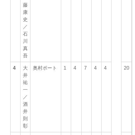
藤
康
史
／
石
川
真
吾
4
大
奥村ポート
1
4
7
4
4
20
井
祐
一
／
酒
井
則
彰