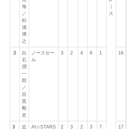
海
｜
／
ス
杉
浦
博
之
２
白
ノースセー
3
2
4
6
1
16
石
ル
潤
一
郎
／
目
黒
剛
史
3
近
AI☆STARS
2
3
2
3
7
17