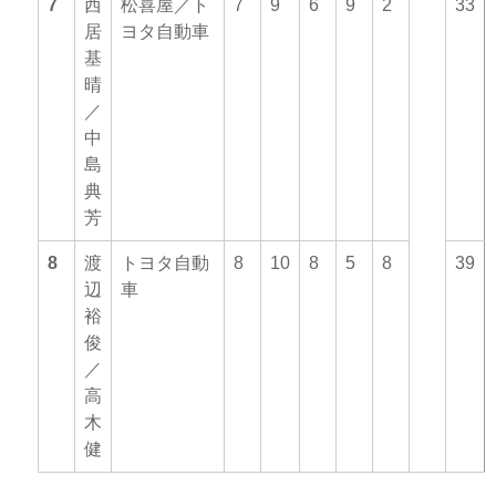
7
西
松喜屋／ト
7
9
6
9
2
33
居
ヨタ自動車
基
晴
／
中
島
典
芳
8
渡
トヨタ自動
8
10
8
5
8
39
辺
車
裕
俊
／
高
木
健