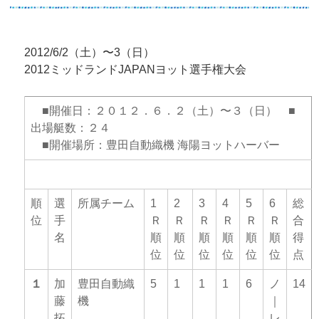
2012/6/2（土）〜3（日）
2012ミッドランドJAPANヨット選手権大会
■開催日：２０１２．６．２（土）〜３（日） ■
出場艇数：２４
■開催場所：豊田自動織機 海陽ヨットハーバー
スナイプ級
（出場艇数：３７）
順
選
所属チーム
1
2
3
4
5
6
総
位
手
Ｒ
Ｒ
Ｒ
Ｒ
Ｒ
Ｒ
合
名
順
順
順
順
順
順
得
位
位
位
位
位
位
点
１
加
豊田自動織
5
1
1
1
6
ノ
14
藤
機
｜
拓
レ