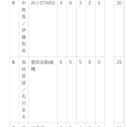
5
中
AI☆STARS
4
8
3
2
3
20
島
貢
／
伊
藤
和
央
6
加
豊田自動織
6
5
5
8
5
29
佐
機
原
諭
／
石
川
圭
太