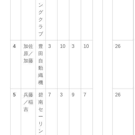
ン
グ
ク
ラ
ブ
4
加佐
豊
3
10
3
10
26
原／
田
加藤
自
動
織
機
5
兵藤
碧
7
3
9
7
26
／稲
南
吉
セ
ー
リ
ン