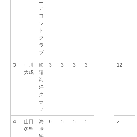
ニ
ア
ヨ
ッ
ト
ク
ラ
ブ
3
中川
海
3
3
3
3
12
大成
陽
海
洋
ク
ラ
ブ
4
山田
海
6
5
5
5
21
冬聖
陽
海