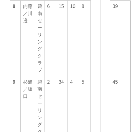
8
内藤
碧
6
15
10
8
39
／川
南
邉
セ
ー
リ
ン
グ
ク
ラ
ブ
9
杉浦
碧
2
34
4
5
45
／坂
南
口
セ
ー
リ
ン
グ
ク