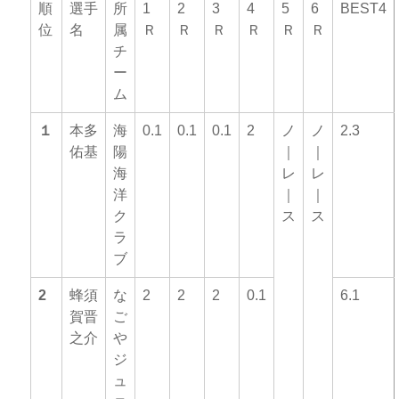
順
選手
所
1
2
3
4
5
6
BEST4
位
名
属
Ｒ
Ｒ
Ｒ
Ｒ
Ｒ
Ｒ
チ
ー
ム
１
本多
海
0.1
0.1
0.1
2
ノ
ノ
2.3
佑基
陽
｜
｜
海
レ
レ
洋
｜
｜
ク
ス
ス
ラ
ブ
2
蜂須
な
2
2
2
0.1
6.1
賀晋
ご
之介
や
ジ
ュ