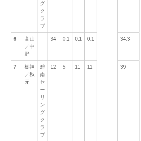
グ
ク
ラ
ブ
6
高山
34
0.1
0.1
0.1
34.3
／中
野
7
樹神
碧
12
5
11
11
39
／秋
南
元
セ
ー
リ
ン
グ
ク
ラ
ブ