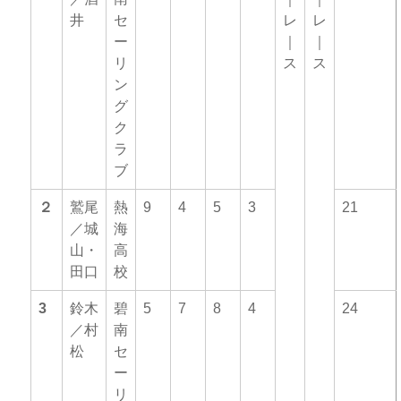
井
セ
レ
レ
ー
｜
｜
リ
ス
ス
ン
グ
ク
ラ
ブ
２
鷲尾
熱
9
4
5
3
21
／城
海
山・
高
田口
校
3
鈴木
碧
5
7
8
4
24
／村
南
松
セ
ー
リ