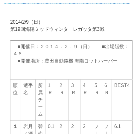
2014/2/9（日）
第19回海陽ミッドウィンターレガッタ第3戦
■開催日：２０１４．２．９（日） ■出場艇数：
４６
■開催場所：豊田自動織機 海陽ヨットハーバー
スループクラス
（出場艇数：３３）
順
選手
所
1
2
3
4
5
6
BEST4
位
名
属
Ｒ
Ｒ
Ｒ
Ｒ
Ｒ
Ｒ
チ
ー
ム
１
岩月
碧
0.1
2
2
2
ノ
ノ
6.1
／酒
南
｜
｜