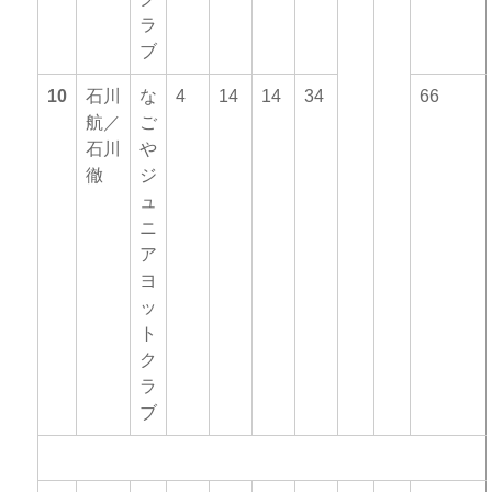
ラ
ブ
10
石川
な
4
14
14
34
66
航／
ご
石川
や
徹
ジ
ュ
ニ
ア
ヨ
ッ
ト
ク
ラ
ブ
シングルクラス
（出場艇数：１３）