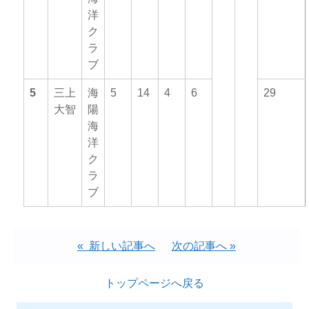
洋
ク
ラ
ブ
5
三上
海
5
14
4
6
29
大智
陽
海
洋
ク
ラ
ブ
« 新しい記事へ
次の記事へ »
トップページへ戻る