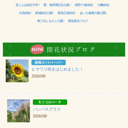
花ごよみ総合TOP
愛・地球博記念公園
牧野ケ池緑地
小幡緑地
大高緑地
新城総合公園
尾張広域緑道
あいち健康の森公園
東三河ふるさと公園
開花状況ブログ
ヒマワリ咲きはじめました！
2026/08/
パンパスグラス
2026/08/