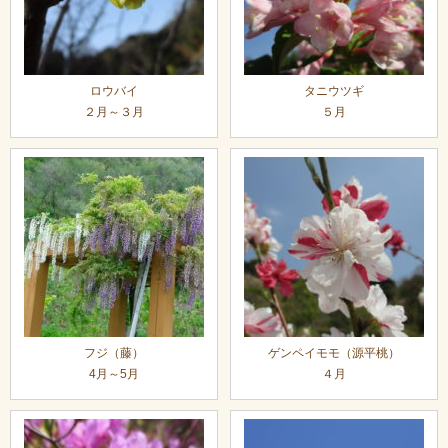
ロウバイ
タニウツギ
２月～３月
５月
フジ（藤）
ゲンペイモモ（源平桃）
4月～5月
４月