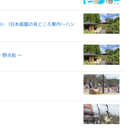
점처~（日本庭園の見どころ案内～ハン
・野点処 ～