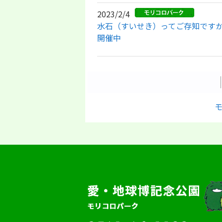
2023/2/4
水石（すいせき）ってご存知です
開催中
モ