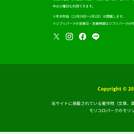
中は火曜日も利用できます。
※年末年始（12月29日～1月1日）は閉園します。
※ジブリパークの営業日・営業時間は
ジブリパークHP
Copyright ©
当サイトに掲載されている著作物（文章、画
モリコロパークのモリゾ