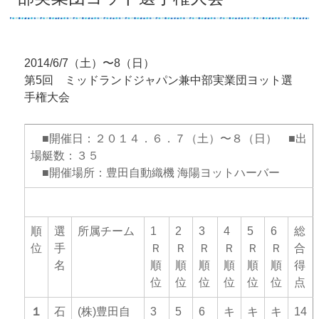
2014/6/7（土）〜8（日）
第5回 ミッドランドジャパン兼中部実業団ヨット選
手権大会
■開催日：２０１４．６．７（土）〜８（日） ■出
場艇数：３５
■開催場所：豊田自動織機 海陽ヨットハーバー
スナイプ級
順
選
所属チーム
1
2
3
4
5
6
総
位
手
Ｒ
Ｒ
Ｒ
Ｒ
Ｒ
Ｒ
合
名
順
順
順
順
順
順
得
位
位
位
位
位
位
点
１
石
(株)豊田自
3
5
6
キ
キ
キ
14