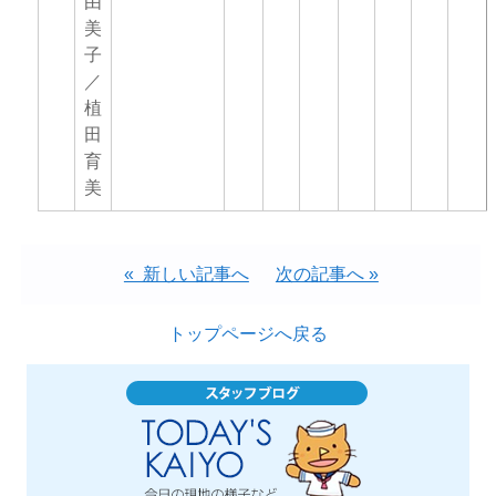
由
美
子
／
植
田
育
美
« 新しい記事へ
次の記事へ »
トップページへ戻る