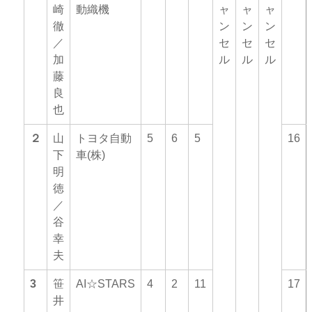
崎
動織機
ャ
ャ
ャ
徹
ン
ン
ン
／
セ
セ
セ
加
ル
ル
ル
藤
良
也
２
山
トヨタ自動
5
6
5
16
下
車(株)
明
徳
／
谷
幸
夫
3
笹
AI☆STARS
4
2
11
17
井