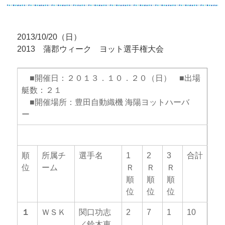
2013/10/20（日）
2013 蒲郡ウィーク ヨット選手権大会
■開催日：２０１３．１０．２０（日） ■出場
艇数：２１
■開催場所：豊田自動織機 海陽ヨットハーバ
ー
スナイプクラス
（出場艇数：１５）
順
所属チ
選手名
1
2
3
合計
位
ーム
Ｒ
Ｒ
Ｒ
順
順
順
位
位
位
１
ＷＳＫ
関口功志
2
7
1
10
／鈴木恵