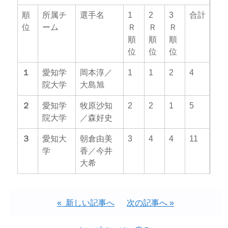
順
所属チ
選手名
1
2
3
合計
位
ーム
Ｒ
Ｒ
Ｒ
順
順
順
位
位
位
１
愛知学
岡本淳／
1
1
2
4
院大学
大島旭
２
愛知学
牧原沙知
2
2
1
5
院大学
／森好史
３
愛知大
朝倉由美
3
4
4
11
学
香／今井
大希
« 新しい記事へ
次の記事へ »