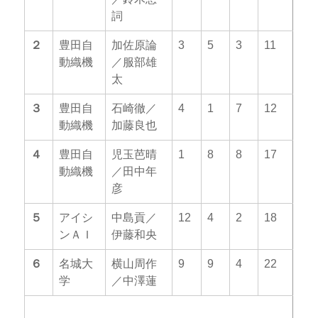
詞
２
豊田自
加佐原論
3
5
3
11
動織機
／服部雄
太
３
豊田自
石崎徹／
4
1
7
12
動織機
加藤良也
４
豊田自
児玉芭晴
1
8
8
17
動織機
／田中年
彦
５
アイシ
中島貢／
12
4
2
18
ンＡＩ
伊藤和央
６
名城大
横山周作
9
9
4
22
学
／中澤蓮
４７０クラス
（出場艇数：６）