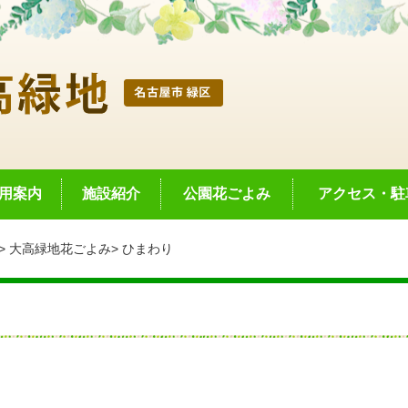
用案内
施設紹介
公園花ごよみ
アクセス・駐
大高緑地花ごよみ
ひまわり