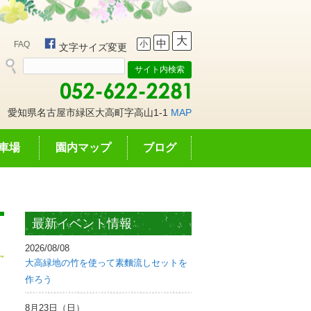
大
中
小
FAQ
文字サイズ変更
愛知県名古屋市緑区大高町字高山1-1
MAP
車場
園内マップ
ブログ
最新イベント情報
2026/08/08
大高緑地の竹を使って素麵流しセットを
作ろう
8月23日（日）