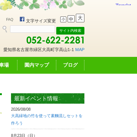
大
中
小
FAQ
文字サイズ変更
愛知県名古屋市緑区大高町字高山1-1
MAP
車場
園内マップ
ブログ
最新イベント情報
2026/08/08
大高緑地の竹を使って素麵流しセットを
作ろう
8月23日（日）