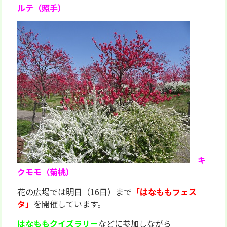
ルテ
（照手）
キ
クモモ（菊桃）
花の広場では明日（16日）まで
「はなももフェス
タ」
を開催しています。
はなももクイズラリー
などに参加しながら