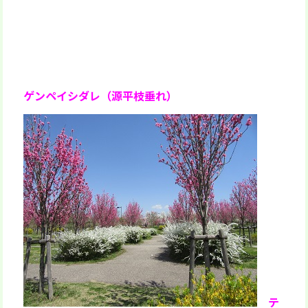
ゲンペイシダレ（源平枝垂れ）
テ