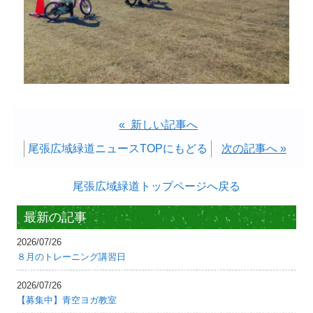
« 新しい記事へ
尾張広域緑道ニュースTOPにもどる
次の記事へ »
尾張広域緑道トップページへ戻る
最新の記事
2026/07/26
８月のトレーニング講習日
2026/07/26
【募集中】青空ヨガ教室