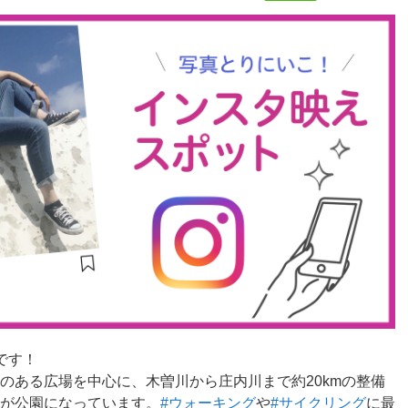
です！
のある広場を中心に、木曽川から庄内川まで約20kmの整備
が公園になっています。
#ウォーキング
や
#サイクリング
に最