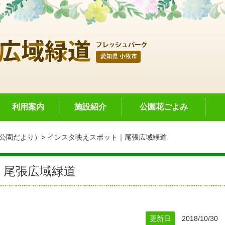
利用案内
施設紹介
公園花ごよみ
公園だより）
インスタ映えスポット｜尾張広域緑道
｜尾張広域緑道
更新日
2018/10/30