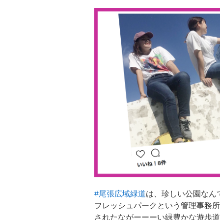
#尾張広域緑道
は、珍しい公園なん
フレッシュパークという管理事務所
されたながーーーい緑豊かな遊歩道