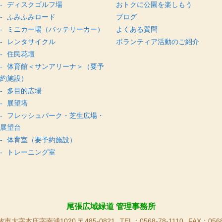
ディスクゴルフ場
おトクに公園を楽しもう
ふみふみロード
ブログ
ミニカー場（バッテリーカー）
よくある質問
レンタサイクル
ボランティア活動のご紹介
住民花壇
体育館＜サンアリーナ＞（要予
約施設）
多目的広場
展望塔
フレッシュパーク・芝生広場・
展望台
体育室（要予約施設）
トレーニング室
尾張広域緑道 管理事務所
市大字本庄字南浦1020 〒485-0821
TEL：0568-78-1110
FAX：0568