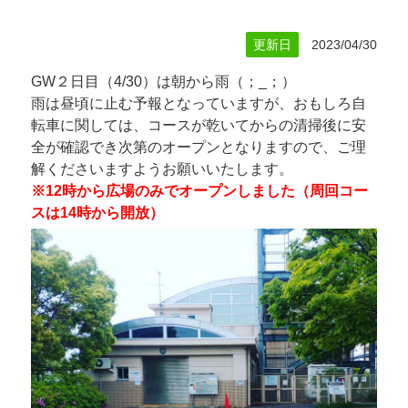
更新日
2023/04/30
GW２日目（4/30）は朝から雨（；_；）
雨は昼頃に止む予報となっていますが、おもしろ自
転車に関しては、コースが乾いてからの清掃後に安
全が確認でき次第のオープンとなりますので、ご理
解くださいますようお願いいたします。
※12時から広場のみでオープンしました（周回コー
スは14時から開放）