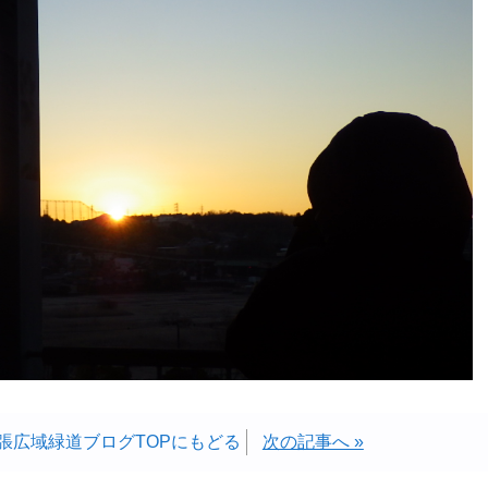
張広域緑道ブログTOPにもどる
次の記事へ »