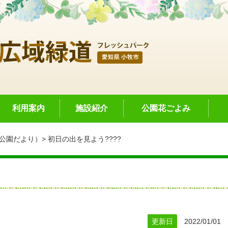
利用案内
施設紹介
公園花ごよみ
公園だより）
初日の出を見よう????
更新日
2022/01/01