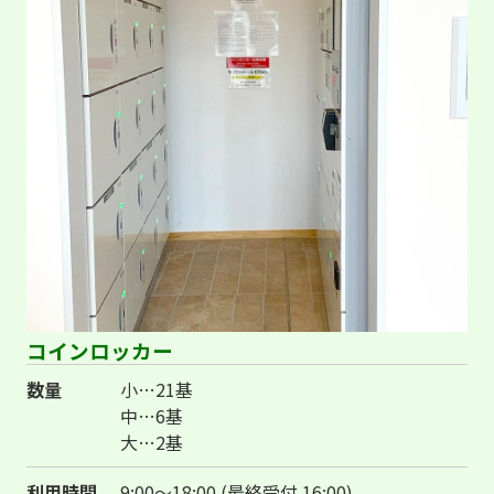
コインロッカー
数量
小…21基
中…6基
大…2基
利用時間
9:00～18:00 (最終受付 16:00)