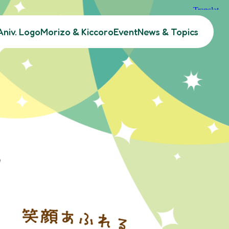
Aniv. Logo
Morizo & Kiccoro
Event
News & Topics