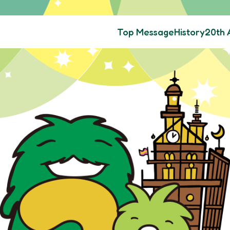
Top Message
History
20th 