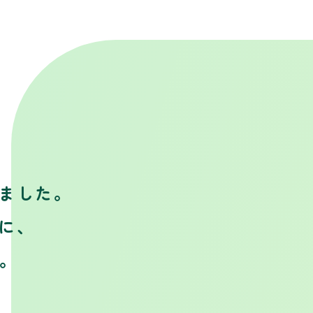
ました。
に、
す。