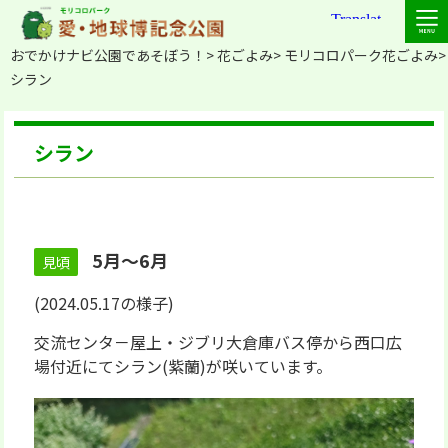
おでかけナビ公園であそぼう！
花ごよみ
モリコロパーク花ごよみ
シラン
シラン
5月～6月
見頃
(2024.05.17の様子)
交流センタ－屋上・ジブリ大倉庫バス停から西口広
場付近にてシラン(紫蘭)が咲いています。