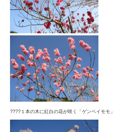
????１本の木に紅白の花が咲く「ゲンペイモモ」