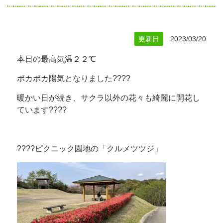
更新日
2023/03/20
本日の最高気温２２℃
ポカポカ陽気となりました????
暖かい日が続き、サクラ以外の花々も綺麗に開花し
ています????
????ピクニック園地の「クルメツツジ」