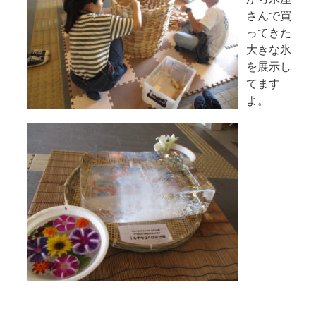
さんで買
ってきた
大きな氷
を展示し
てます
よ。