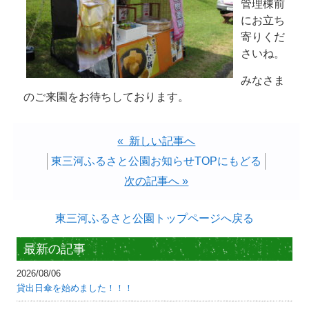
管理棟前
にお立ち
寄りくだ
さいね。
みなさま
のご来園をお待ちしております。
« 新しい記事へ
東三河ふるさと公園お知らせTOPにもどる
次の記事へ »
東三河ふるさと公園トップページへ戻る
最新の記事
2026/08/06
貸出日傘を始めました！！！