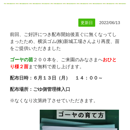
更新日
2022/06/13
前回、ご好評につき配布開始後直ぐに無くなってし
まったため、横浜ゴム(株)新城工場さんより再度、苗
をご提供いただきました
ゴーヤの苗
２００本を、ご来園のみなさまへ
おひと
り様２苗
まで無料で差し上げます。
配布日時：６月１３日（月） １４：００～
配布場所：ごゆ側管理棟入口
※なくなり次第終了させていただきます。