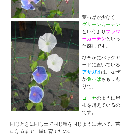
葉っぱが少なく、
グリーンカーテン
というより
フラワ
ーカーテン
といっ
た感じです。
ひそかにバックヤ
ードに置いている
アサガオ
は、なぜ
か
葉っぱ
ももりも
りで、
ゴーヤ
のように屋
根を超えているの
です。
同じときに同じ土で同じ種を同じように蒔いて、苗
になるまで一緒に育てたのに、