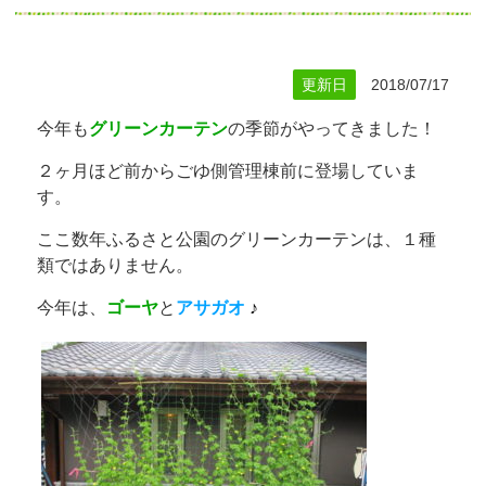
更新日
2018/07/17
今年も
グリーンカーテン
の季節がやってきました！
２ヶ月ほど前からごゆ側管理棟前に登場していま
す。
ここ数年ふるさと公園のグリーンカーテンは、１種
類ではありません。
今年は、
ゴーヤ
と
アサガオ
♪