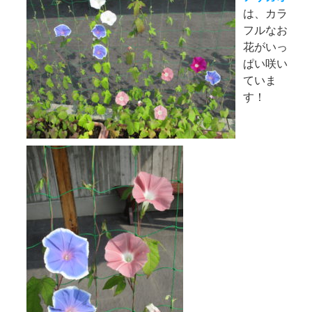
は、カラ
フルなお
花がいっ
ぱい咲い
ていま
す！