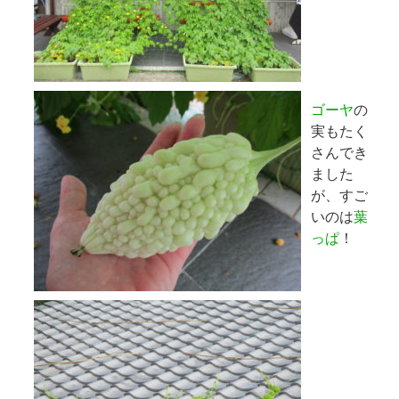
ゴーヤ
の
実もたく
さんでき
ました
が、すご
いのは
葉
っぱ
！