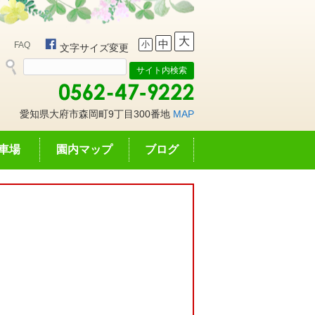
大
中
小
FAQ
文字サイズ変更
愛知県大府市森岡町9丁目300番地
MAP
車場
園内マップ
ブログ