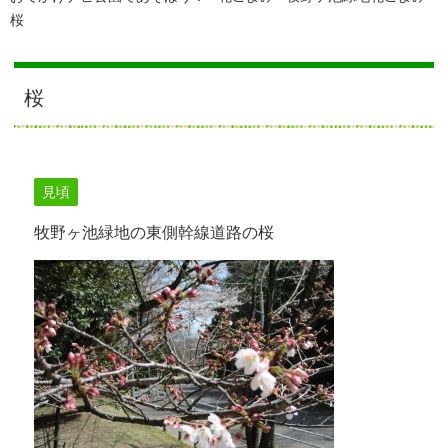
桜
桜
見頃
牧野ヶ池緑地の東側幹線道路の桜