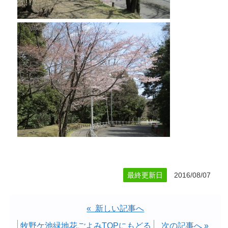
最終更新日
2016/08/07
« 新しい記事へ
牧野ケ池緑地花ごよみTOPにもどる
次の記事へ »