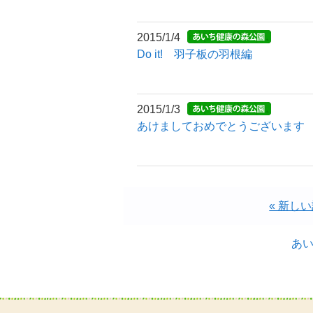
2015/1/4
Do it! 羽子板の羽根編
2015/1/3
あけましておめでとうございます
« 新し
あい