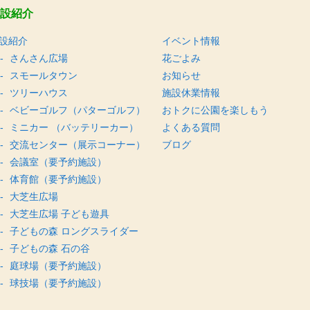
設紹介
設紹介
イベント情報
さんさん広場
花ごよみ
スモールタウン
お知らせ
ツリーハウス
施設休業情報
ベビーゴルフ（パターゴルフ）
おトクに公園を楽しもう
ミニカー （バッテリーカー）
よくある質問
交流センター（展示コーナー）
ブログ
会議室（要予約施設）
体育館（要予約施設）
大芝生広場
大芝生広場 子ども遊具
子どもの森 ロングスライダー
子どもの森 石の谷
庭球場（要予約施設）
球技場（要予約施設）