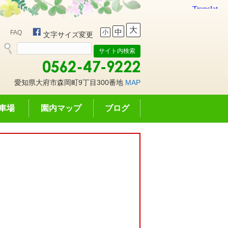
大
中
小
FAQ
文字サイズ変更
愛知県大府市森岡町9丁目300番地
MAP
車場
園内マップ
ブログ