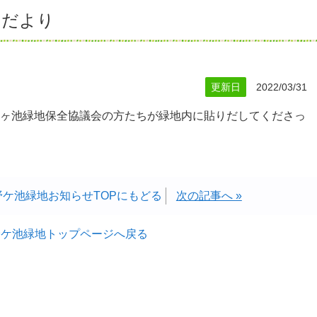
のだより
更新日
2022/03/31
ヶ池緑地保全協議会の方たちが緑地内に貼りだしてくださっ
野ケ池緑地お知らせTOPにもどる
次の記事へ »
野ケ池緑地トップページへ戻る