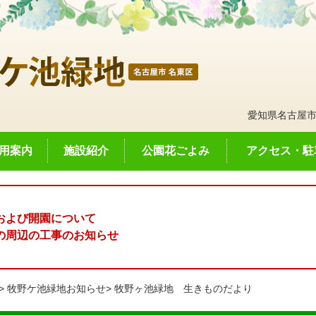
愛知県名古屋市
用案内
施設紹介
公園花ごよみ
アクセス・駐
および開園について
の周辺の工事のお知らせ
牧野ケ池緑地お知らせ
牧野ヶ池緑地 生きものだより