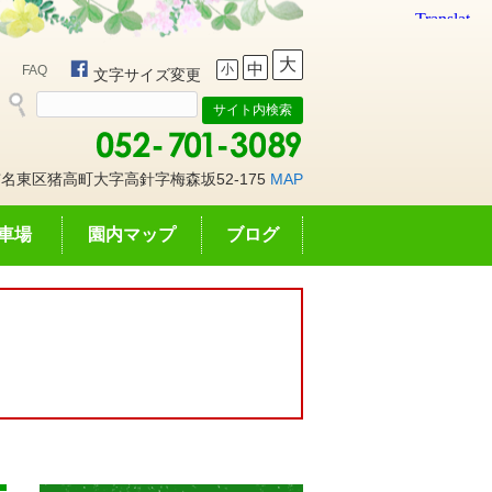
大
中
小
FAQ
文字サイズ変更
名東区猪高町大字高針字梅森坂52-175
MAP
車場
園内マップ
ブログ