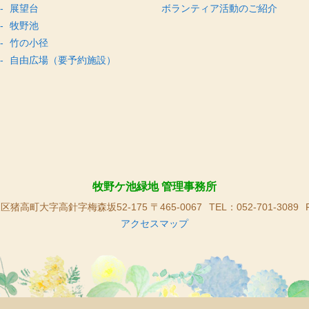
展望台
ボランティア活動のご紹介
牧野池
竹の小径
自由広場（要予約施設）
牧野ケ池緑地 管理事務所
高町大字高針字梅森坂52-175 〒465-0067
TEL：052-701-3089
アクセスマップ