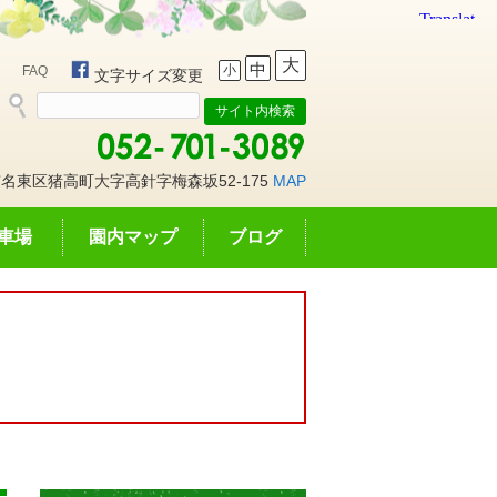
大
中
小
FAQ
文字サイズ変更
名東区猪高町大字高針字梅森坂52-175
MAP
車場
園内マップ
ブログ