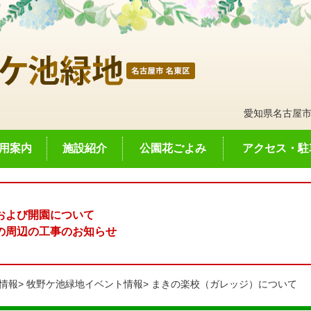
愛知県名古屋市
用案内
施設紹介
公園花ごよみ
アクセス・駐
および開園について
の周辺の工事のお知らせ
情報
牧野ケ池緑地イベント情報
まきの楽校（ガレッジ）について