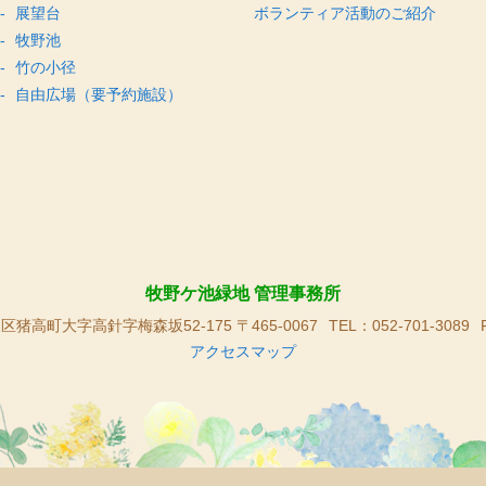
展望台
ボランティア活動のご紹介
牧野池
竹の小径
自由広場（要予約施設）
牧野ケ池緑地 管理事務所
高町大字高針字梅森坂52-175 〒465-0067
TEL：052-701-3089
アクセスマップ