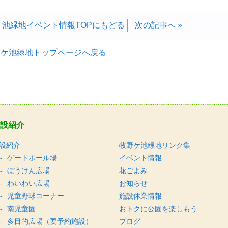
ケ池緑地イベント情報TOPにもどる
次の記事へ »
野ケ池緑地トップページへ戻る
設紹介
設紹介
牧野ケ池緑地リンク集
ゲートボール場
イベント情報
ぼうけん広場
花ごよみ
わいわい広場
お知らせ
児童野球コーナー
施設休業情報
南児童園
おトクに公園を楽しもう
多目的広場（要予約施設）
ブログ