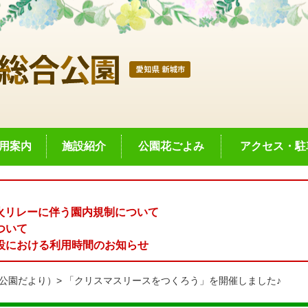
用案内
施設紹介
公園花ごよみ
アクセス・駐
聖火リレーに伴う園内規制について
ついて
設における利用時間のお知らせ
公園だより）
「クリスマスリースをつくろう」を開催しました♪