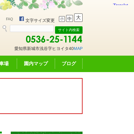
大
中
小
FAQ
文字サイズ変更
愛知県新城市浅谷字ヒヨイタ40
MAP
車場
園内マップ
ブログ