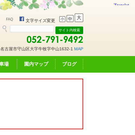
大
中
小
FAQ
文字サイズ変更
名古屋市守山区大字牛牧字中山1632-1
MAP
車場
園内マップ
ブログ