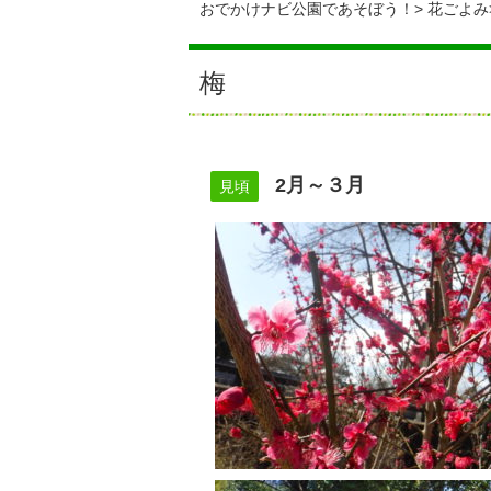
おでかけナビ公園であそぼう！
花ごよみ
梅
2月～３月
見頃