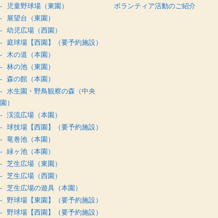
児童野球場（東園）
ボランティア活動のご紹介
展望台（東園）
幼児広場（西園）
庭球場【西園】（要予約施設）
木の道（本園）
林の池（東園）
森の館（本園）
水生園・野鳥観察の森（中央
園）
渓流広場（本園）
球技場【西園】（要予約施設）
竜巻池（本園）
緑ヶ池（本園）
芝生広場（東園）
芝生広場（西園）
芝生広場の遊具（本園）
野球場【東園】（要予約施設）
野球場【西園】（要予約施設）