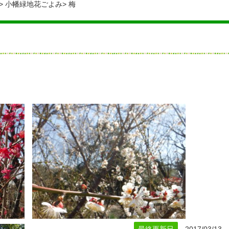
小幡緑地花ごよみ
梅