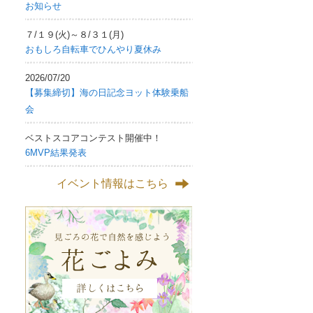
お知らせ
７/１９(火)～８/３１(月)
おもしろ自転車でひんやり夏休み
2026/07/20
【募集締切】海の日記念ヨット体験乗船
会
ベストスコアコンテスト開催中！
6MVP結果発表
イベント情報はこちら