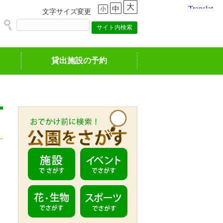
大
中
小
文字サイズ変更
貸出施設の予約