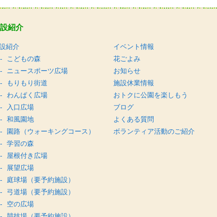
設紹介
設紹介
イベント情報
こどもの森
花ごよみ
ニュースポーツ広場
お知らせ
もりもり街道
施設休業情報
わんぱく広場
おトクに公園を楽しもう
入口広場
ブログ
和風園地
よくある質問
園路（ウォーキングコース）
ボランティア活動のご紹介
学習の森
屋根付き広場
展望広場
庭球場（要予約施設）
弓道場（要予約施設）
空の広場
競技場（要予約施設）