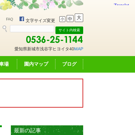
大
中
小
FAQ
文字サイズ変更
愛知県新城市浅谷字ヒヨイタ40
MAP
車場
園内マップ
ブログ
最新の記事