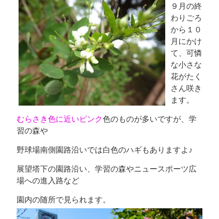
９月の終
わりごろ
から１０
月にかけ
て、可憐
な小さな
花がたく
さん咲き
ます。
むらさき色に近いピンク
色のものが多いですが、学
習の森や
野球場南側園路沿いでは白色のハギもありますよ♪
展望塔下の園路沿い、学習の森やニュースポーツ広
場への進入路など
園内の随所で見られます。