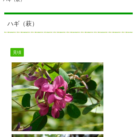
ハギ（萩）
見頃