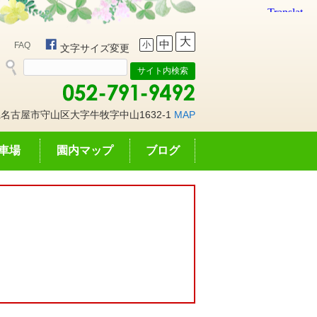
大
中
小
FAQ
文字サイズ変更
名古屋市守山区大字牛牧字中山1632-1
MAP
車場
園内マップ
ブログ