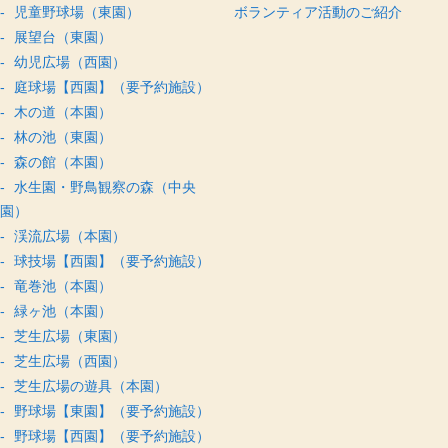
児童野球場（東園）
ボランティア活動のご紹介
展望台（東園）
幼児広場（西園）
庭球場【西園】（要予約施設）
木の道（本園）
林の池（東園）
森の館（本園）
水生園・野鳥観察の森（中央
園）
渓流広場（本園）
球技場【西園】（要予約施設）
竜巻池（本園）
緑ヶ池（本園）
芝生広場（東園）
芝生広場（西園）
芝生広場の遊具（本園）
野球場【東園】（要予約施設）
野球場【西園】（要予約施設）