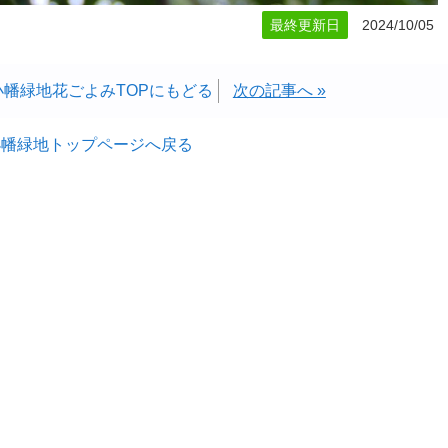
最終更新日
2024/10/05
小幡緑地花ごよみTOPにもどる
次の記事へ »
小幡緑地トップページへ戻る