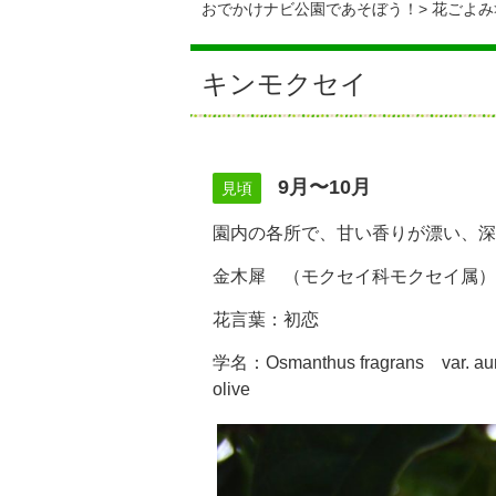
おでかけナビ公園であそぼう！
花ごよみ
キンモクセイ
9月〜10月
見頃
園内の各所で、甘い香りが漂い、深
金木犀 （モクセイ科モクセイ属）
花言葉：初恋
学名：Osmanthus fragrans var
olive