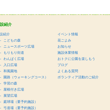
設紹介
設紹介
イベント情報
こどもの森
花ごよみ
ニュースポーツ広場
お知らせ
もりもり街道
施設休業情報
わんぱく広場
おトクに公園を楽しもう
入口広場
ブログ
和風園地
よくある質問
園路（ウォーキングコース）
ボランティア活動のご紹介
学習の森
屋根付き広場
展望広場
庭球場（要予約施設）
弓道場（要予約施設）