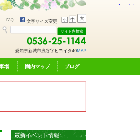
大
中
小
FAQ
文字サイズ変更
愛知県新城市浅谷字ヒヨイタ40
MAP
車場
園内マップ
ブログ
最新イベント情報