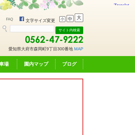
大
中
小
FAQ
文字サイズ変更
愛知県大府市森岡町9丁目300番地
MAP
車場
園内マップ
ブログ