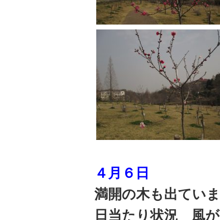
４月６日
満開の木も出てい
日当たり状況 風