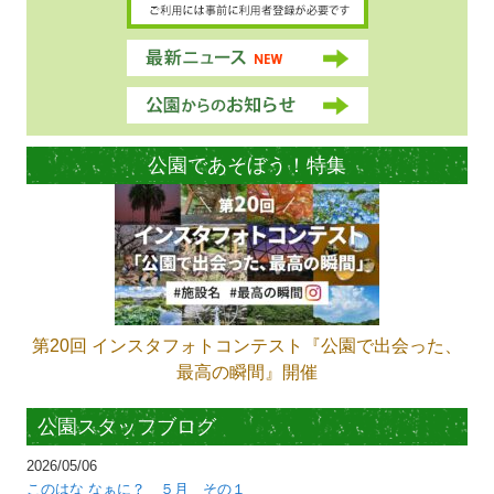
公園であそぼう！特集
第20回 インスタフォトコンテスト『公園で出会った、
最高の瞬間』開催
公園スタッフブログ
2026/05/06
このはな なぁに？ ５月 その１