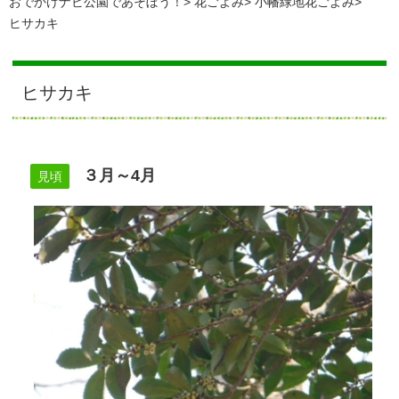
おでかけナビ公園であそぼう！
花ごよみ
小幡緑地花ごよみ
ヒサカキ
ヒサカキ
３月～4月
見頃