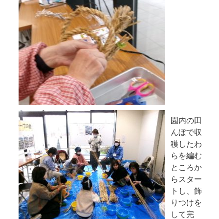
園内の田
んぼで収
穫したわ
らを編む
ところか
らスター
トし、飾
りつけを
して完