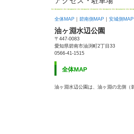
アクセス・駐車場
全体MAP
｜
碧南側MAP
｜
安城側MAP
油ヶ淵水辺公園
〒447-0083
愛知県碧南市油渕町2丁目33
0566-41-1515
全体MAP
油ヶ淵水辺公園は、油ヶ淵の北側（