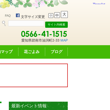
大
中
小
FAQ
文字サイズ変更
愛知県碧南市油渕町2-33
MAP
内マップ
花ごよみ
ブログ
最新イベント情報