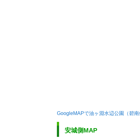
GoogleMAPで油ヶ淵水辺公園（碧
安城側MAP