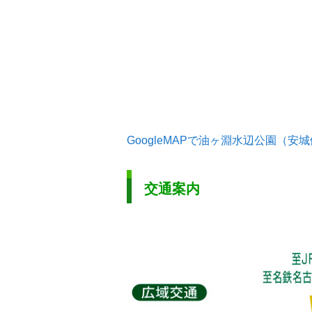
GoogleMAPで油ヶ淵水辺公園（安
交通案内