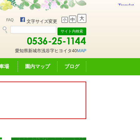
大
中
小
FAQ
文字サイズ変更
愛知県新城市浅谷字ヒヨイタ40
MAP
車場
園内マップ
ブログ