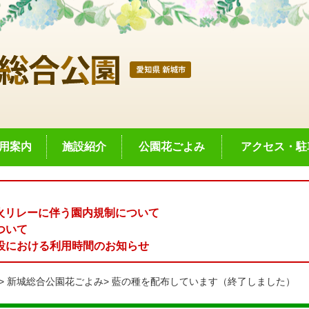
用案内
施設紹介
公園花ごよみ
アクセス・駐
聖火リレーに伴う園内規制について
ついて
設における利用時間のお知らせ
新城総合公園花ごよみ
藍の種を配布しています（終了しました）