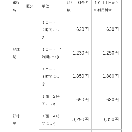
施設
現利用料金の
１０月１日から
区分
単位
名
額
の利用料金
１コート
620円
630円
２時間につ
き
庭球
１コート
4
1,230円
1,250円
場
時間につき
１コート
1,850円
1,880円
８時間につ
き
１面
２時
1,650円
1,680円
間につき
野球
１面
４時
3,290円
3,350円
場
間につき