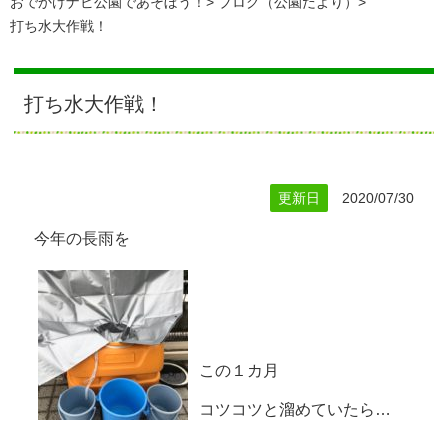
おでかけナビ公園であそぼう！
ブログ（公園だより）
打ち水大作戦！
打ち水大作戦！
更新日
2020/07/30
今年の長雨を
この１カ月
コツコツと溜めていたら…