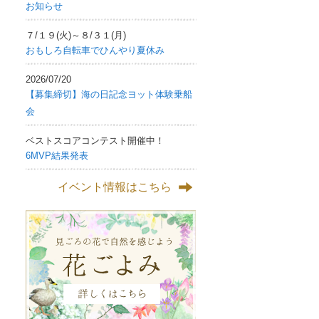
お知らせ
７/１９(火)～８/３１(月)
おもしろ自転車でひんやり夏休み
2026/07/20
【募集締切】海の日記念ヨット体験乗船
会
ベストスコアコンテスト開催中！
6MVP結果発表
イベント情報はこちら