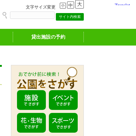
大
中
小
文字サイズ変更
貸出施設の予約