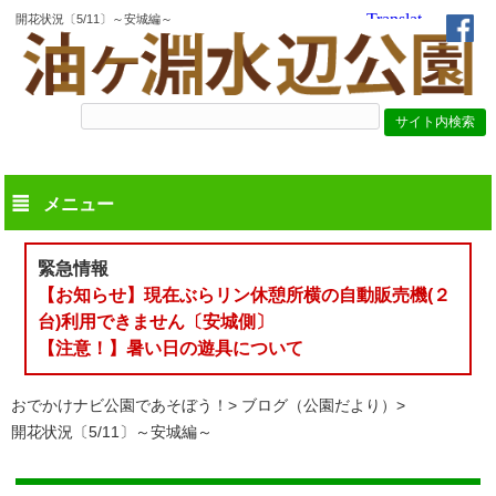
開花状況〔5/11〕～安城編～
メニュー
緊急情報
【お知らせ】現在ぶらリン休憩所横の自動販売機(２
台)利用できません〔安城側〕
【注意！】暑い日の遊具について
おでかけナビ公園であそぼう！
ブログ（公園だより）
開花状況〔5/11〕～安城編～