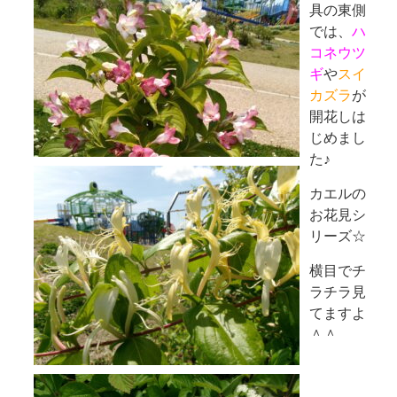
具の東側
では、
ハ
コネウツ
ギ
や
スイ
カズラ
が
開花しは
じめまし
た♪
カエルの
お花見シ
リーズ☆
横目でチ
ラチラ見
てますよ
＾＾