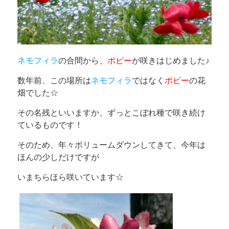
ネモフィラ
の合間から、
ポピー
が咲きはじめました♪
数年前、この場所は
ネモフィラ
ではなく
ポピー
の花
畑でした☆
その名残といいますか、ずっとこぼれ種で咲き続け
ているものです！
そのため、年々ボリュームダウンしてきて、今年は
ほんの少しだけですが
いまちらほら咲いています☆