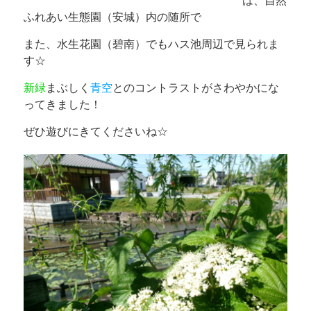
は、自然
ふれあい生態園（安城）内の随所で
また、水生花園（碧南）でもハス池周辺で見られま
す☆
新緑
まぶしく
青空
とのコントラストがさわやかにな
ってきました！
ぜひ遊びにきてくださいね☆