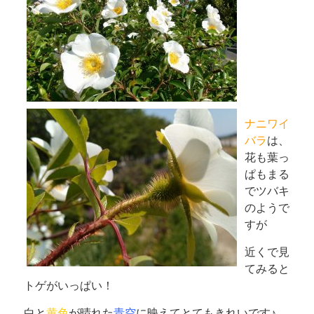
ナニワイ
バラ
は、
花も葉っ
ぱもまる
でツバキ
のようで
すが
近くで見
てみると
トゲがいっぱい！
白と
黄色
が晴れた
青空
に映えてとてもきれいです♪