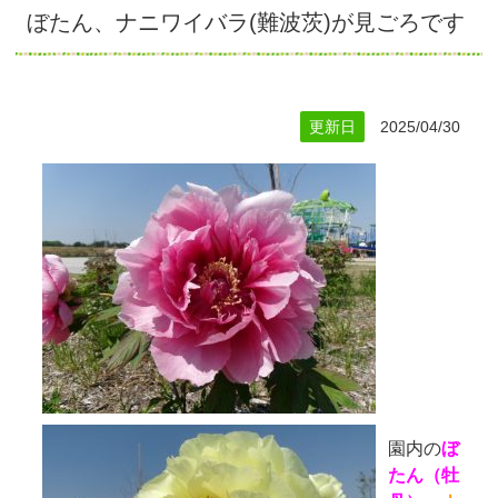
ぼたん、ナニワイバラ(難波茨)が見ごろです
更新日
2025/04/30
園内の
ぼ
たん（牡