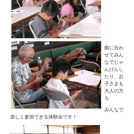
曲に合わ
せてみん
なでじゃ
んけんし
たり、お
子さまも
大人の方
も
みんなで
楽しく参加できる体験会です！