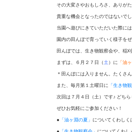
その大変さやおもしろさ、ありがた
貴重な機会となったのではないでし
当園へ遊びにきていただいた際には
園内の田んぼで育っていく様子をぜ
田んぼでは、生き物観察会や、稲刈
まずは、６月２７日（
土
）に
「油ヶ
＊田んぼには入りません。たくさん
また、毎月第１土曜日に
「生き物観
次回は７月４日（土）です♪ どち
ぜひお気軽にご参加ください！
●
「油ヶ淵の夏」
についてくわしく
●
「生き物観察会」
についてくわし