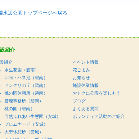
淵水辺公園トップページへ戻る
設紹介
設紹介
イベント情報
水生花園（碧南）
花ごよみ
四阿・ハス池（碧南）
お知らせ
ドングリの丘（碧南）
施設休業情報
桃の園休憩所（碧南）
おトクに公園を楽しもう
管理事務所（碧南）
ブログ
桃の園（碧南）
よくある質問
自然ふれあい生態園（安城）
ボランティア活動のご紹介
プロムナード（安城）
大型休憩所（安城）