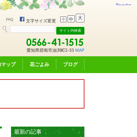
大
中
小
FAQ
文字サイズ変更
愛知県碧南市油渕町2-33
MAP
内マップ
花ごよみ
ブログ
最新の記事