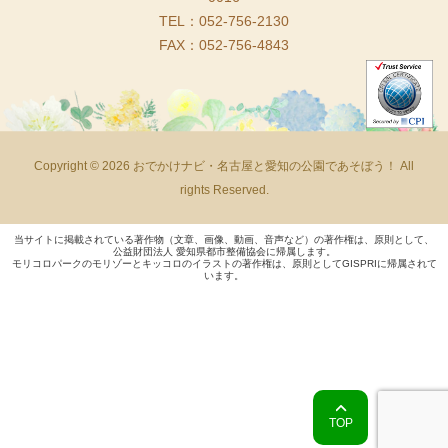
TEL：052-756-2130
FAX：052-756-4843
Copyright © 2026 おでかけナビ・名古屋と愛知の公園であそぼう！ All
rights Reserved.
当サイトに掲載されている著作物（文章、画像、動画、音声など）の著作権は、原則として、
公益財団法人 愛知県都市整備協会に帰属します。
モリコロパークのモリゾーとキッコロのイラストの著作権は、原則としてGISPRIに帰属されて
います。
TOP