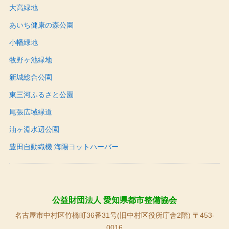
大高緑地
あいち健康の森公園
小幡緑地
牧野ヶ池緑地
新城総合公園
東三河ふるさと公園
尾張広域緑道
油ヶ淵水辺公園
豊田自動織機 海陽ヨットハーバー
公益財団法人 愛知県都市整備協会
名古屋市中村区竹橋町36番31号(旧中村区役所庁舎2階) 〒453-
0016