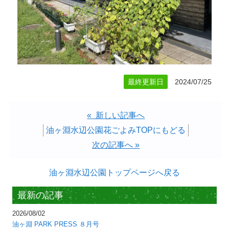
最終更新日
2024/07/25
« 新しい記事へ
油ヶ淵水辺公園花ごよみTOPにもどる
次の記事へ »
油ヶ淵水辺公園トップページへ戻る
最新の記事
2026/08/02
油ヶ淵 PARK PRESS ８月号