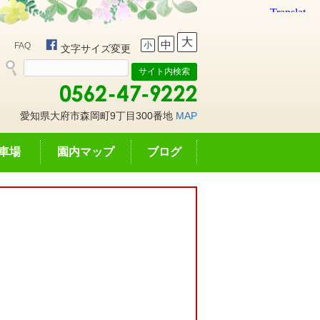
大
中
小
FAQ
文字サイズ変更
愛知県大府市森岡町9丁目300番地
MAP
車場
園内マップ
ブログ