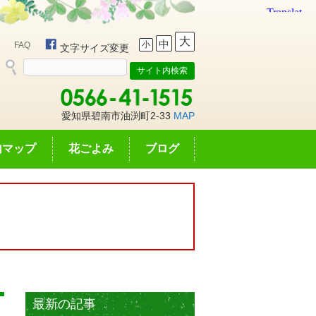
大
中
小
FAQ
文字サイズ変更
愛知県碧南市油渕町2-33
MAP
内マップ
花ごよみ
ブログ
最新の記事