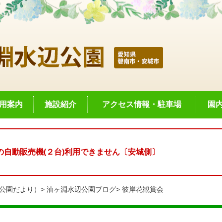
用案内
施設紹介
アクセス情報・駐車場
園
自動販売機(２台)利用できません〔安城側〕
公園だより）
油ヶ淵水辺公園ブログ
彼岸花観賞会