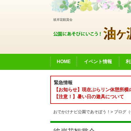
彼岸花観賞会
HOME
イベント情報
利
緊急情報
【お知らせ】現在ぶらリン休憩所横の
【注意！】暑い日の遊具について
おでかけナビ公園であそぼう！
ブログ（