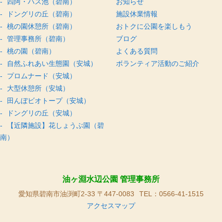
四阿・ハス池（碧南）
お知らせ
ドングリの丘（碧南）
施設休業情報
桃の園休憩所（碧南）
おトクに公園を楽しもう
管理事務所（碧南）
ブログ
桃の園（碧南）
よくある質問
自然ふれあい生態園（安城）
ボランティア活動のご紹介
プロムナード（安城）
大型休憩所（安城）
田んぼビオトープ（安城）
ドングリの丘（安城）
【近隣施設】花しょうぶ園（碧
南）
油ヶ淵水辺公園 管理事務所
愛知県碧南市油渕町2-33 〒447-0083
TEL：0566-41-1515
アクセスマップ