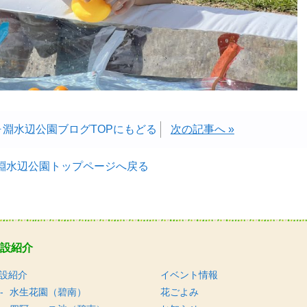
ヶ淵水辺公園ブログTOPにもどる
次の記事へ »
淵水辺公園トップページへ戻る
設紹介
設紹介
イベント情報
水生花園（碧南）
花ごよみ